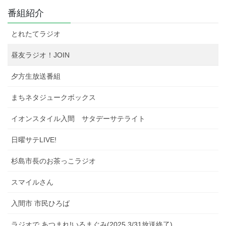
番組紹介
とれたてラジオ
昼友ラジオ！JOIN
夕方生放送番組
まちネタジュークボックス
イオンスタイル入間 サタデーサテライト
日曜サテLIVE!
杉島市長のお茶っこラジオ
スマイルさん
入間市 市民ひろば
ラジオで あつまれ!いるまぐみ(2025.3/31放送終了)