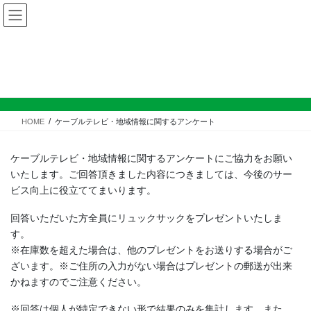
コ
ナ
ン
ビ
テ
ゲ
ン
ー
ケーブルテレビ・地域情報に関する
ツ
シ
アンケート
へ
ョ
ス
ン
キ
に
HOME
ケーブルテレビ・地域情報に関するアンケート
ッ
移
プ
動
ケーブルテレビ・地域情報に関するアンケートにご協力をお願い
いたします。ご回答頂きました内容につきましては、今後のサー
ビス向上に役立ててまいります。
回答いただいた方全員にリュックサックをプレゼントいたしま
す。
※在庫数を超えた場合は、他のプレゼントをお送りする場合がご
ざいます。※ご住所の入力がない場合はプレゼントの郵送が出来
かねますのでご注意ください。
※回答は個人が特定できない形で結果のみを集計します。また、