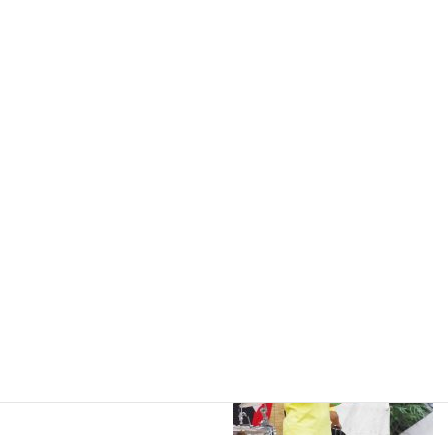
太鼓のセッティングには時間がかかる場合もあります。そんなと
きには臨機応変にネタを挟んで、トークで場つなぎをしてくださ
って助かります。また、出演者やスタッフと一体感を持ってイベ
ントを盛り上げようという気持ちが嬉しいです。イベントのこと
もよく心得ていて、こちらが多くを説明しなくても察してくださ
り、打ち合わせもスムーズです。出演者へのインタビューもツボ
を押さえていて、適切。さすが地元のラジオ局ですね。
●司会：篠田敬子
（「スマイルさん」ほか パー
ソナリティ）