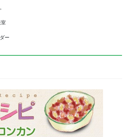
。
談室
ダー