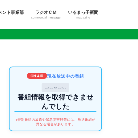
ベント事業部
ラジオＣＭ
いるまっ子新聞
commercial message
magazine
現在放送中の番組
ON AIR
--:--～--:--
番組情報を取得できませ
んでした
※特別番組の放送や緊急災害時等には、放送番組が
異なる場合があります。