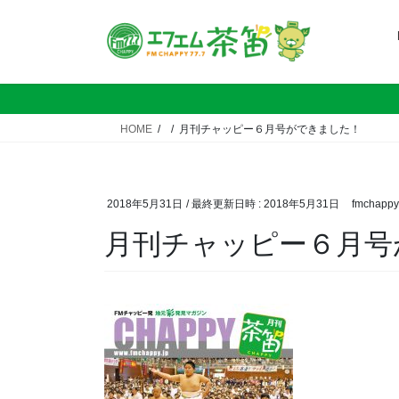
コ
ナ
ン
ビ
テ
ゲ
ン
ー
ツ
シ
へ
ョ
HOME
月刊チャッピー６月号ができました！
ス
ン
キ
に
ッ
移
プ
動
2018年5月31日
/ 最終更新日時 :
2018年5月31日
fmchappy
月刊チャッピー６月号