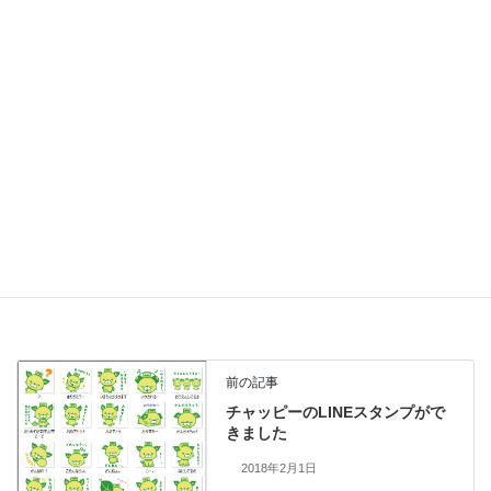
や行政からのお知らせなどもお伝えします。その際に、長時間の
放送にも耐えるAIアナウンサーがいれば、スタッフは情報収集に
徹することができます。
従来の音声合成ソフトでは、新しい単語のイントネーションを覚
えさせるには手間がかかりましたが、Amazon Web Service(AWS)
の人工知能を利用することで、音声の正確さは時間の経過ととも
に進歩していきます。どうぞご期待ください。
■このシステムは、エフエム和歌山が災害時にも24時間放送ができ
るようAmazon Web Service(AWS)の人工知能サービス「Amazon
Polly」を活用して開発したものです。
前の記事
チャッピーのLINEスタンプがで
きました
2018年2月1日