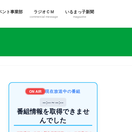
ベント事業部
ラジオＣＭ
いるまっ子新聞
commercial message
magazine
現在放送中の番組
ON AIR
--:--～--:--
番組情報を取得できませ
んでした