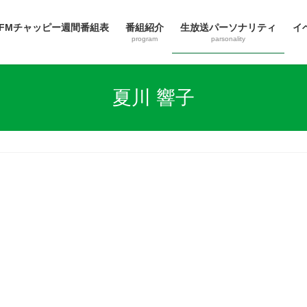
FMチャッピー週間番組表
番組紹介
生放送パーソナリティ
イ
program
parsonality
夏川 響子