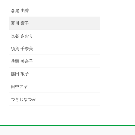
森尾 由香
夏川 響子
長谷 さおり
須賀 千奈美
兵頭 美奈子
篠田 敬子
田中アヤ
つきじなつみ