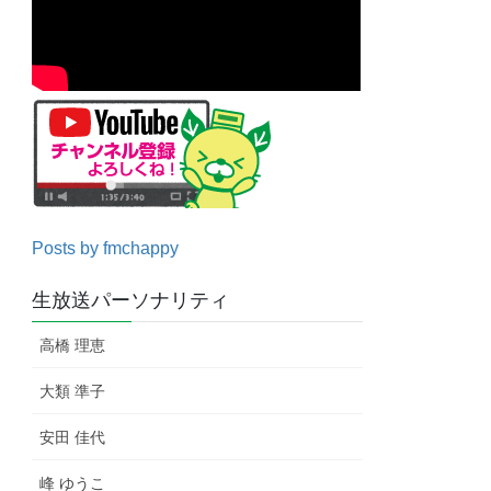
Posts by fmchappy
生放送パーソナリティ
高橋 理恵
大類 準子
安田 佳代
峰 ゆうこ