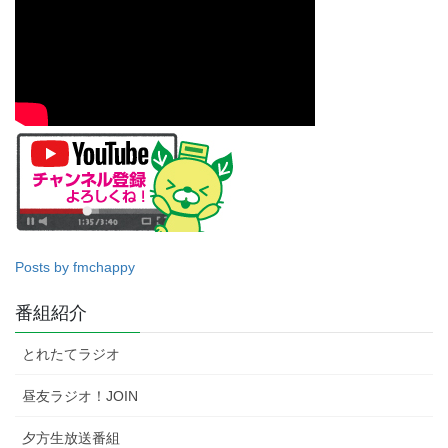
Posts by fmchappy
番組紹介
とれたてラジオ
昼友ラジオ！JOIN
夕方生放送番組