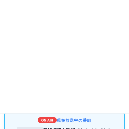
株式会社エフエム茶笛（FMチャッピー77.7MHz）
〒358-8551入間市高倉5-17-27
電話04-2963-6663（年始1月1日から1月5日を除く月曜日から土曜
日、午前9時から午後6時）
Eメール
oubo@fmchappy.jp
ファクス
04-2963-0867
番組聞き逃し配信ページへ
➡番組聞き逃し配信ページの「入間市 市民ひろば」
現在放送中の番組
ON AIR