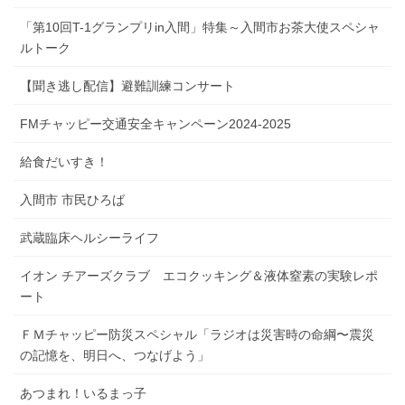
「第10回T-1グランプリin入間」特集～入間市お茶大使スペシャ
ルトーク
【聞き逃し配信】避難訓練コンサート
FMチャッピー交通安全キャンペーン2024-2025
給食だいすき！
入間市 市民ひろば
武蔵臨床ヘルシーライフ
イオン チアーズクラブ エコクッキング＆液体窒素の実験レポ
ート
ＦＭチャッピー防災スペシャル「ラジオは災害時の命綱〜震災
の記憶を、明日へ、つなげよう」
あつまれ！いるまっ子