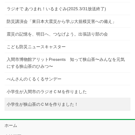
ラジオで あつまれ！いるまぐみ(2025.3/31放送終了)
防災講演会「東日本大震災から学ぶ大規模災害への備え」
震災の記憶を、明日へ、つなげよう。出張語り部の会
こども防災ニュースキャスター
入間市博物館アリットPresents 知って狭山茶〜みんなを元気
にする狭山茶のひみつ〜
べんさんのくるくるサンデー
小学生が入間市のラジオＣＭを作りました
小学生が狭山茶のＣＭを作りました！
ホーム