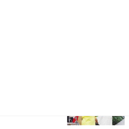
太鼓のセッティングには時間がかかる場合もあります。そんなと
きには臨機応変にネタを挟んで、トークで場つなぎをしてくださ
って助かります。また、出演者やスタッフと一体感を持ってイベ
ントを盛り上げようという気持ちが嬉しいです。イベントのこと
もよく心得ていて、こちらが多くを説明しなくても察してくださ
り、打ち合わせもスムーズです。出演者へのインタビューもツボ
を押さえていて、適切。さすが地元のラジオ局ですね。
●司会：篠田敬子
（「スマイルさん」ほか パー
ソナリティ）