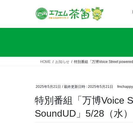
コ
ナ
ン
ビ
テ
ゲ
ン
ー
ツ
シ
へ
ョ
ス
ン
キ
に
ッ
移
HOME
お知らせ
特別番組「万博Voice Street powere
プ
動
2025年5月21日
/ 最終更新日時 :
2025年5月21日
fmchappy
特別番組「万博Voice Stre
SoundUD」5/28（水）