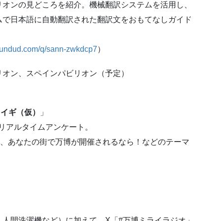
リオンの見どころを紹介。機械翻訳システムを活用し、
ムで日本語に自動翻訳された翻訳文をおもてなしガイド
soundud.com/q/sann-zwkdcp7
）
リオン、スペインパビリオン（予定）
人カイギ（仮）
」
リアルタイムアンケート。
姿、あなたの街で万博が開催されるなら！などのテーマ
人間洗濯機など）に加えて、X「#万博ミライラジオ」