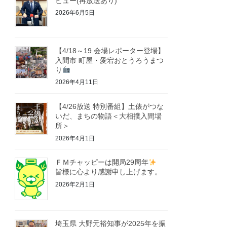
ビュー(再放送あり)
2026年6月5日
【4/18～19 会場レポーター登場】
入間市 町屋・愛宕おとうろうまつ
り
2026年4月11日
【4/26放送 特別番組】土俵がつな
いだ、まちの物語＜大相撲入間場
所＞
2026年4月1日
ＦＭチャッピーは開局29周年
皆様に心より感謝申し上げます。
2026年2月1日
埼玉県 大野元裕知事が2025年を振