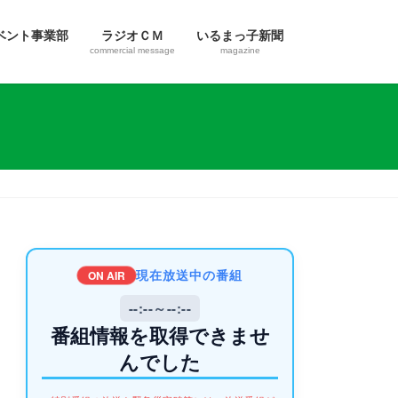
ベント事業部
ラジオＣＭ
いるまっ子新聞
commercial message
magazine
現在放送中の番組
ON AIR
--:--～--:--
番組情報を取得できませ
んでした