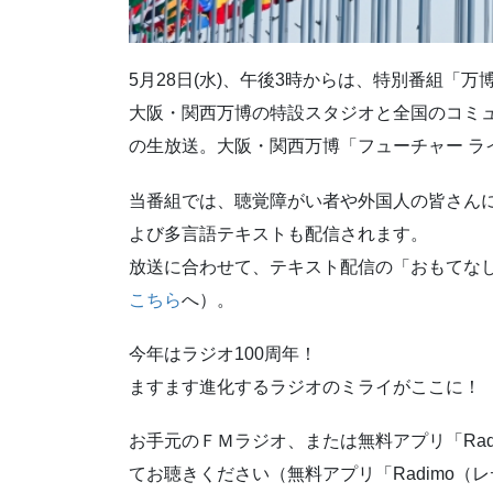
5月28日(水)、午後3時からは、特別番組「万博Vo
大阪・関西万博の特設スタジオと全国のコミュ
の生放送。大阪・関西万博「フューチャー ラ
当番組では、聴覚障がい者や外国人の皆さん
よび多言語テキストも配信されます。
放送に合わせて、テキスト配信の「おもてな
こちら
へ）。
今年はラジオ100周年！
ますます進化するラジオのミライがここに！
お手元のＦＭラジオ、または無料アプリ「Ra
てお聴きください（無料アプリ「Radimo