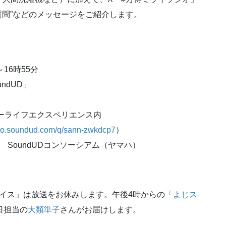
質問”などのメッセージをご紹介します。
16時55分
oundUD」
ーライフエクスペリエンス内
/go.soundud.com/q/sann-zwkdcp7
）
）
SoundUDコンソーシアム（ヤマハ）
イス」は放送をお休みします。午後4時からの「
よじス
日担当の
大類準子
さんがお届けします。