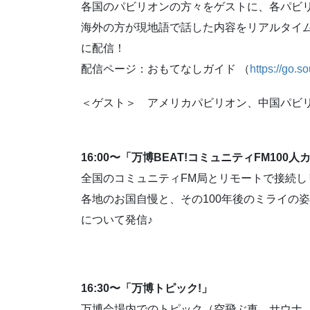
各国のパビリオンの方々をゲストに、各パビ
海外の方が現地語で話した内容をリアルタイ
に配信！
配信ページ：おもてなしガイド （
https://go.
＜ゲスト＞ アメリカパビリオン、中国パビ
16:00〜「万博BEAT!コミュニティFM100
全国のコミュニティFM局とリモートで接続し
各地のお国自慢と、その100年後のミライの
について発信♪
16:30〜「万博トピック!」
万博会場内でのトピック（空飛ぶ車、サウナ、