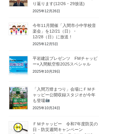
り返ります(12/26・29放送)
2025年12月26日
今年11月開催「入間市小中学校音
楽会」を12/21（日）・
12/28（日）に放送！
2025年12月5日
平岩建設プレゼンツ FMチャッピ
ー×入間航空祭2025スペシャル
2025年10月29日
「入間万燈まつり」会場にＦＭチ
ャッピー公開収録スタジオが今年
も登場
2025年10月24日
ＦＭチャッピー 令和7年度防災の
日・防災週間キャンペーン