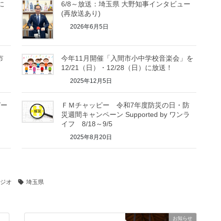
に
6/8～放送：埼玉県 大野知事インタビュー
(再放送あり)
2026年6月5日
市
今年11月開催「入間市小中学校音楽会」を
12/21（日）・12/28（日）に放送！
2025年12月5日
ピー
ＦＭチャッピー 令和7年度防災の日・防
災週間キャンペーン Supported by ワンラ
イフ 8/18～9/5
2025年8月20日
ジオ
埼玉県
お知らせ