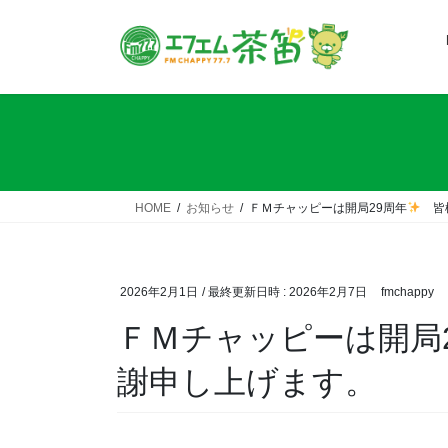
コ
ナ
ン
ビ
テ
ゲ
ン
ー
ツ
シ
へ
ョ
ス
ン
キ
に
ッ
移
HOME
お知らせ
ＦＭチャッピーは開局29周年
皆様
プ
動
2026年2月1日
/ 最終更新日時 :
2026年2月7日
fmchappy
ＦＭチャッピーは開局
謝申し上げます。