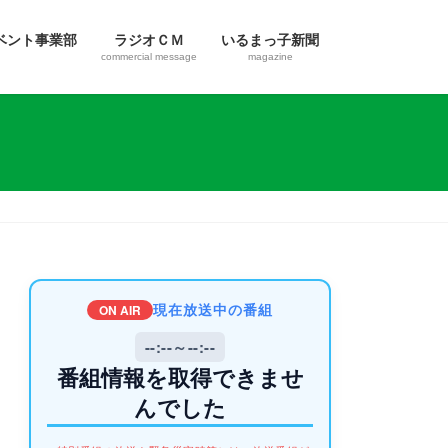
ベント事業部
ラジオＣＭ
いるまっ子新聞
commercial message
magazine
現在放送中の番組
ON AIR
--:--～--:--
番組情報を取得できませ
んでした