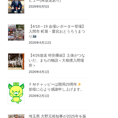
ビュー(再放送あり)
2026年6月5日
【4/18～19 会場レポーター登場】
入間市 町屋・愛宕おとうろうまつ
り
2026年4月11日
【4/26放送 特別番組】土俵がつな
いだ、まちの物語＜大相撲入間場
所＞
2026年4月1日
ＦＭチャッピーは開局29周年
皆様に心より感謝申し上げます。
2026年2月1日
埼玉県 大野元裕知事が2025年を振