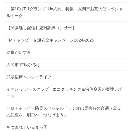
「第10回T-1グランプリin入間」特集～入間市お茶大使スペシャ
ルトーク
【聞き逃し配信】避難訓練コンサート
FMチャッピー交通安全キャンペーン2024-2025
給食だいすき！
入間市 市民ひろば
武蔵臨床ヘルシーライフ
イオン チアーズクラブ エコクッキング＆液体窒素の実験レポ
ート
ＦＭチャッピー防災スペシャル「ラジオは災害時の命綱〜震災
の記憶を、明日へ、つなげよう」
あつまれ！いるまっ子