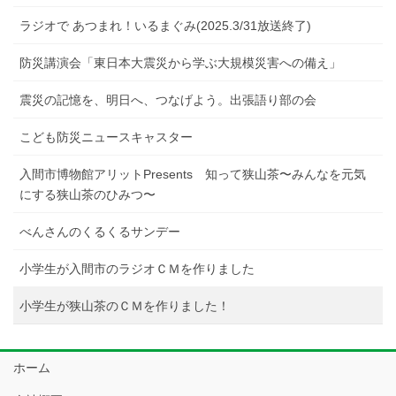
ラジオで あつまれ！いるまぐみ(2025.3/31放送終了)
防災講演会「東日本大震災から学ぶ大規模災害への備え」
震災の記憶を、明日へ、つなげよう。出張語り部の会
こども防災ニュースキャスター
入間市博物館アリットPresents 知って狭山茶〜みんなを元気
にする狭山茶のひみつ〜
べんさんのくるくるサンデー
小学生が入間市のラジオＣＭを作りました
小学生が狭山茶のＣＭを作りました！
ホーム